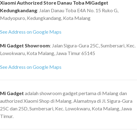
Xiaomi Authorized Store Danau Toba MiGadget
gaya penataan lainnya — 7 detik
sebahu dalam waktu hanya 2
Kedungkandang
: Jalan Danau Toba E4A No. 15 Ruko G,
udara panas dan 5 detik udara
menit. Dengan 300 juta ion
dingin untuk mengurangi
negatif, pengering ini membantu
Madyopuro, Kedungkandang, Kota Malang
penumpukan panas. Ciptakan
menghaluskan rambut dan
See Address on Google Maps
bentuk dan jenis gaya rambut
menjaga kelembapannya.
secara mendetail dengan
Dilengkapi dengan 4 level suhu
Mi Gadget Showroom
: Jalan Sigura-Gura 25C, Sumbersari, Kec.
kombinasi Suhu dan Kecepatan
dan 2 kecepatan, termasuk suhu
Gaya Halus: Suhu Dingin +
konstan 57°C yang melindungi
Lowokwaru, Kota Malang, Jawa Timur 65145
Kecepatan Udara Tinggi Gaya
rambut, serta mode Hot dan Cold
See Address on Google Maps
Melenting/Keriting: Suhu 57°C +
untuk hasil yang fluffy.
Kecepatan Udara Rendah Gaya
SPESIFIKASI Motor: Motor
Ledakan: Mode Panas/Dingin +
kecepatan tinggi 110.000 rpm
Kecepatan Udara Tinggi
Nozzle: Menghaluskan Nozzle;
Mi Gadget
adalah showroom gadget pertama di Malang dan
SPESIFIKASI Motor : Motor
Nosel Esensi Kecepatan Aliran
authorized Xiaomi Shop di Malang. Alamatnya di Jl. Sigura-Gura
berkecepatan tinggi 110.000 rpm
Udara: 70m/dtk Ion : 300 juta ion
25C dan 25D, Sumbersari, Kec. Lowokwaru, Kota Malang, Jawa
Kecepatan Aliran Udara: 65m/s
platinum untuk perawatan rambut
Timur.
Ion : 200 juta ion platinum untuk
Mode Operasi: Empat suhu, dua
perawatan rambut Mode
kecepatan Nilai Tegangan: 220-
Operasi: Empat suhu, dua
240V Nilai Frekuensi: 50/60Hz