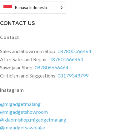
kecepatan Nilai Tegangan: 220-
Nilai Daya: 1600W Kebisingan:
240V Nilai Frekuensi: 50/60Hz
≤76dB Indikator Lampu: Indikator
Bahasa Indonesia
Nilai Daya: 1600W Kebisingan:
ikon mode suhu di sampul
≤75dB Indikator Lampu: Warna
belakang Dimensi Produk: 72 x 82
CONTACT US
mode suhu pada tombol Dimensi
x 26
Produk: 76 x 82 x 255mm
Contact
Sales and Showroom Shop:
087800066464
After Sales and Repair:
087800666464
Sawojajar Shop:
087806666464
Criticism and Suggestions:
08179349799
Instagram
@migadgetmalang
@migadgetshowroom
@xiaomishop.migadgetmalang
@migadgetsawojajar