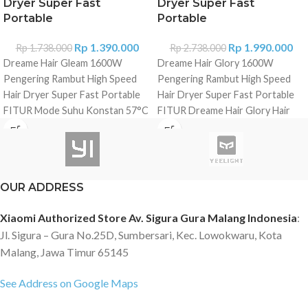
Dryer Super Fast
Dryer Super Fast
Portable
Portable
Rp
1.390.000
Rp
1.990.000
Rp
1.738.000
Rp
2.738.000
Dreame Hair Gleam 1600W
Dreame Hair Glory 1600W
Pengering Rambut High Speed
Pengering Rambut High Speed
Hair Dryer Super Fast Portable
Hair Dryer Super Fast Portable
FITUR Mode Suhu Konstan 57°C
FITUR Dreame Hair Glory Hair
(Kuning): Suhu sempurna untuk
Dryer merupakan inovasi terbaru
menghindari kerusakan akibat
dalam perawatan dan penataan
panas saat mengeringkan rambut.
rambut, menggabungkan
Mode Normal (Biru): Cocok
keunggulan pengering rambut
OUR ADDRESS
digunakan di musim panas, atau
dengan esensi perawatan.
udara dingin untuk menata
Didukung oleh motor berkualitas
Xiaomi Authorized Store Av. Sigura Gura Malang Indonesia
:
rambut. Mode Panas (Merah):
tinggi yang dapat berputar hingga
Jl. Sigura – Gura No.25D, Sumbersari, Kec. Lowokwaru, Kota
Cocok untuk mengeringkan
kecepatan 110.000rpm,
Malang, Jawa Timur 65145
rambut basah dengan cepat.
menghasilkan aliran udara kuat
Mode Panas/Dingin (Biru &
mencapai 70m/s untuk
See Address on Google Maps
Merah): Suhu bergantian untuk
pengeringan rambut yang cepat,
pengeritingan, rambut halus, dan
bahkan untuk rambut panjang