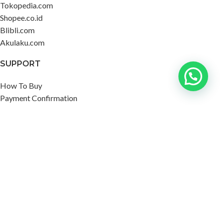
Tokopedia.com
Shopee.co.id
Blibli.com
Akulaku.com
SUPPORT
How To Buy
Payment Confirmation
Delivery
Questions and Answers
Barcode
ABOUT US
About Us
Contact Us
Privacy Policy
Disclaimer