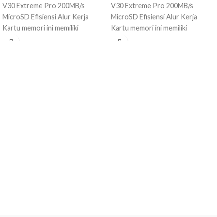
V30 Extreme Pro 200MB/s
V30 Extreme Pro 200MB/s
MicroSD Efisiensi Alur Kerja
MicroSD Efisiensi Alur Kerja
Kartu memori ini memiliki
Kartu memori ini memiliki
teknologi bernama Sandisk Quick
teknologi bernama Sandisk Quick
Flow Technology 9 yang
Flow Technology 9 yang
berfungsi untuk mengoptimalkan
berfungsi untuk mengoptimalkan
kinerja serta menghemat waktu
kinerja serta menghemat waktu
saat mengirim data. Karena
saat mengirim data. Karena
memiliki kecepatan baca mencapai
memiliki kecepatan baca mencapai
200 MB/detik. Performa Lebih
200 MB/detik. Performa Lebih
Cepat Anda dapat mengambil
Cepat Anda dapat mengambil
atau merekam gambar kualitas 4K
atau merekam gambar kualitas 4K
UHD dengan lebih cepat karena
UHD dengan lebih cepat karena
kartu memori ini memiliki
kartu memori ini memiliki
kecepatan tulis hingga 140 MB/s.
kecepatan tulis hingga 140 MB/s.
Dengan kecepatan tulis yang
Dengan kecepatan tulis yang
tinggi, Anda bahkan dapat
tinggi, Anda bahkan dapat
mengambil serangkaian gambar
mengambil serangkaian gambar
dengan cepat dalam satu waktu
dengan cepat dalam satu waktu