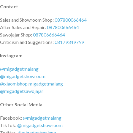
Contact
Sales and Showroom Shop:
087800066464
After Sales and Repair:
087800666464
Sawojajar Shop:
087806666464
Criticism and Suggestions:
08179349799
Instagram
@migadgetmalang
@migadgetshowroom
@xiaomishop.migadgetmalang
@migadgetsawojajar
Other Social Media
Facebook:
@migadgetmalang
TikTok:
@migadgetshowroom
Twitter:
@migadgetmalang