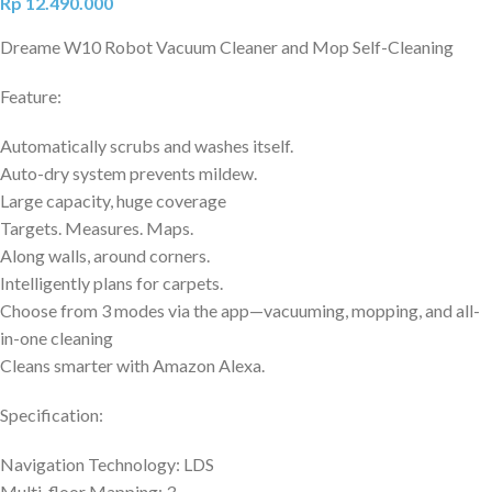
Rp
12.490.000
Dreame W10 Robot Vacuum Cleaner and Mop Self-Cleaning
Feature:
Automatically scrubs and washes itself.
Auto-dry system prevents mildew.
Large capacity, huge coverage
Targets. Measures. Maps.
Along walls, around corners.
Intelligently plans for carpets.
Choose from 3 modes via the app—vacuuming, mopping, and all-
in-one cleaning
Cleans smarter with Amazon Alexa.
Specification:
Navigation Technology: LDS
Multi-floor Mapping: 3