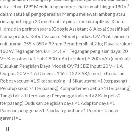
ultra-lebar 129° Mendukung pembersihan rumah hingga 180 m²
dalam satu kali pengoperasian Mampu melewati ambang atau
rintangan hingga 20 mm Kontrol pintar melalui aplikasi Xiaomi
Home dan perintah suara (Google Assistant & Alexa) Spesifikasi
Nama produk: Robot Vacuum Model produk: OV71GL Dimensi
unit utama: 355 × 350 × 99 mm Berat bersih: 4,2 kg Daya terukur:
160 W Tegangan terukur: 14,4 V⎓ Tegangan pengisian daya: 20
V⎓ Kapasitas baterai: 4.800 mAh (terukur), 5.200 mAh (nominal)
Dudukan Pengisian Daya Model: OV71CDZ Input: 20 V⎓ 1 A
Output: 20 V⎓ 1 A Dimensi: 146 × 122 × 98,5 mm Isi Kemasan
Robot vacuum ×1 Sikat samping ×1 Sikat utama ×1 (terpasang)
Penutup sikat ×1 (terpasang) Kompartemen debu ×1 (terpasang)
Tangki air ×1 (terpasang) Penyangga kain pel ×2 Kain pel ×2
(terpasang) Dudukan pengisian daya ×1 Adaptor daya ×1
Panduan pengguna ×1 Panduan gambar ×1 Pemberitahuan
garansi ×1