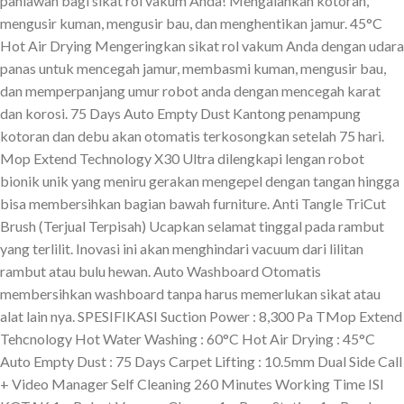
pahlawan bagi sikat rol vakum Anda! Mengalahkan kotoran,
mengusir kuman, mengusir bau, dan menghentikan jamur. 45°C
Hot Air Drying Mengeringkan sikat rol vakum Anda dengan udara
panas untuk mencegah jamur, membasmi kuman, mengusir bau,
dan memperpanjang umur robot anda dengan mencegah karat
dan korosi. 75 Days Auto Empty Dust Kantong penampung
kotoran dan debu akan otomatis terkosongkan setelah 75 hari.
Mop Extend Technology X30 Ultra dilengkapi lengan robot
bionik unik yang meniru gerakan mengepel dengan tangan hingga
bisa membersihkan bagian bawah furniture. Anti Tangle TriCut
Brush (Terjual Terpisah) Ucapkan selamat tinggal pada rambut
yang terlilit. Inovasi ini akan menghindari vacuum dari lilitan
rambut atau bulu hewan. Auto Washboard Otomatis
membersihkan washboard tanpa harus memerlukan sikat atau
alat lain nya. SPESIFIKASI Suction Power : 8,300 Pa TMop Extend
Tehcnology Hot Water Washing : 60°C Hot Air Drying : 45°C
Auto Empty Dust : 75 Days Carpet Lifting : 10.5mm Dual Side Call
+ Video Manager Self Cleaning 260 Minutes Working Time ISI