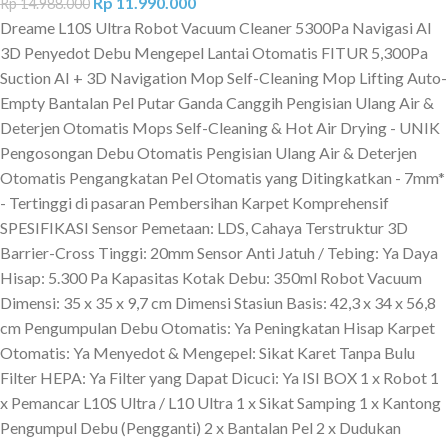
Rp
11.990.000
Rp
14.988.000
Dreame L10S Ultra Robot Vacuum Cleaner 5300Pa Navigasi AI
3D Penyedot Debu Mengepel Lantai Otomatis FITUR 5,300Pa
Suction AI + 3D Navigation Mop Self-Cleaning Mop Lifting Auto-
Empty Bantalan Pel Putar Ganda Canggih Pengisian Ulang Air &
Deterjen Otomatis Mops Self-Cleaning & Hot Air Drying - UNIK
Pengosongan Debu Otomatis Pengisian Ulang Air & Deterjen
Otomatis Pengangkatan Pel Otomatis yang Ditingkatkan - 7mm*
- Tertinggi di pasaran Pembersihan Karpet Komprehensif
SPESIFIKASI Sensor Pemetaan: LDS, Cahaya Terstruktur 3D
Barrier-Cross Tinggi: 20mm Sensor Anti Jatuh / Tebing: Ya Daya
Hisap: 5.300 Pa Kapasitas Kotak Debu: 350ml Robot Vacuum
Dimensi: 35 x 35 x 9,7 cm Dimensi Stasiun Basis: 42,3 x 34 x 56,8
cm Pengumpulan Debu Otomatis: Ya Peningkatan Hisap Karpet
Otomatis: Ya Menyedot & Mengepel: Sikat Karet Tanpa Bulu
Filter HEPA: Ya Filter yang Dapat Dicuci: Ya ISI BOX 1 x Robot 1
x Pemancar L10S Ultra / L10 Ultra 1 x Sikat Samping 1 x Kantong
Pengumpul Debu (Pengganti) 2 x Bantalan Pel 2 x Dudukan