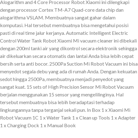
Alogarithm and 4 Core Processor Robot Xiaomi ini dilengkapi
dengan processor Cortex TM-A7 Quad-core data chip dan
alogarithma VSLAM. Membuatnya sangat gahar dalam
komputasi. Hal tersebut membuatnya bisa mengetahui posisi
pasti di real time jalur kerjanya. Automatic Intelligent Electric
Control Water Tank Robot Xiaomi Mi vacuum cleaner ini dibekali
dengan 200ml tanki air yang dikontrol secara elektronik sehingga
air dikeluarkan secara otomatis dan lantai Anda bisa lebih cepat
bersih serta anti bocor. 2500Pa Suction Mi Robot Vacuum ini bisa
menyedot segala debu yang ada di rumah Anda. Dengan kekuatan
sedot hingga 2500Pa, membuatnya menjadi penyedot yang
sangat kuat. 15 sets of High Precision Sensor Mi Robot Vacuum
berjalan menggunakan 15 sensor yang mengelilinginya. Hal
tersebut membuatnya bisa lebih beradaptasi terhadap
lingkungannya tanpa terganjal sekali pun. In Box 1 x Xiaomi Mi
Robot Vacuum 1C 1 x Water Tank 1 x Clean up Tools 1 x Adapter
1 x Charging Dock 1 x Manual Book