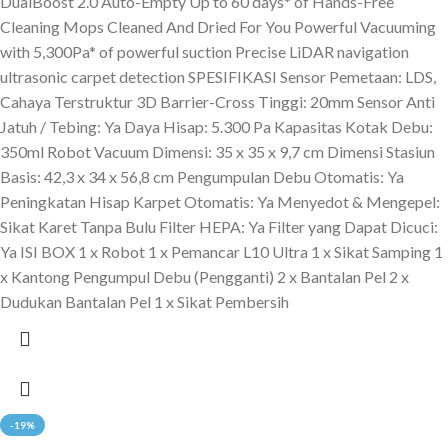
DualBoost 2.0 Auto-Empty Up to 60 days* of Hands-Free
Cleaning Mops Cleaned And Dried For You Powerful Vacuuming
with 5,300Pa* of powerful suction Precise LiDAR navigation
ultrasonic carpet detection SPESIFIKASI Sensor Pemetaan: LDS,
Cahaya Terstruktur 3D Barrier-Cross Tinggi: 20mm Sensor Anti
Jatuh / Tebing: Ya Daya Hisap: 5.300 Pa Kapasitas Kotak Debu:
350ml Robot Vacuum Dimensi: 35 x 35 x 9,7 cm Dimensi Stasiun
Basis: 42,3 x 34 x 56,8 cm Pengumpulan Debu Otomatis: Ya
Peningkatan Hisap Karpet Otomatis: Ya Menyedot & Mengepel:
Sikat Karet Tanpa Bulu Filter HEPA: Ya Filter yang Dapat Dicuci:
Ya ISI BOX 1 x Robot 1 x Pemancar L10 Ultra 1 x Sikat Samping 1
x Kantong Pengumpul Debu (Pengganti) 2 x Bantalan Pel 2 x
Dudukan Bantalan Pel 1 x Sikat Pembersih
-19%