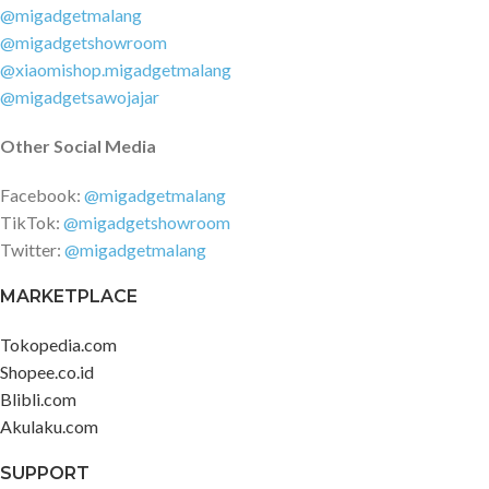
split cup di mana membuatnya
@migadgetmalang
sangat mudah untuk membuang
@migadgetshowroom
debu dan kotoran yang ada serta
@xiaomishop.migadgetmalang
membersihkannya menggunakan
@migadgetsawojajar
air. Spesifikasi: Voltase : 220V
50Hz Daya / Power : 600W
Other Social Media
Material : ABS + PC Dimensi :
114.9 x 25.2 x 23.9 cm Cable
Facebook:
@migadgetmalang
Length: 4.5 meter Lain-lain : Dust
TikTok:
@migadgetshowroom
Box Capacity: 0.8L Content
Twitter:
@migadgetmalang
Package: 1 x Xiaomi Deerma Alat
Penyedot Debu Vacuum Cleaner
MARKETPLACE
3 x Brush Head 1 x User Manual
Tokopedia.com
Shopee.co.id
Blibli.com
Akulaku.com
SUPPORT