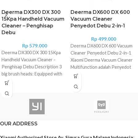
Deerma DX300 DX 300
Deerma DX600 DX 600
15Kpa Handheld Vacuum
Vacuum Cleaner
Cleaner – Penghisap
Penyedot Debu 2-in-1
Debu
Rp
499.000
Rp
579.000
Deerma DX600 DX 600 Vacuum
Deerma DX300 DX 300 15Kpa
Cleaner Penyedot Debu 2-in-1
Handheld Vacuum Cleaner -
Xiaomi Deerma Vacuum Cleaner
Penghisap Debu Description 3
Multifunction adalah Penyedot
big brush heads: Equipped with
debu dengan kualitas hisap yang
floor brush, hair brush and flat
tinggi. Kepala vacuum cleaner
nozzle suction, which can cover
dapat diganti-ganti sesuai dengan
the whole house cleaning needs
kebutuhan. Filter yang digunakan
60? labor-saving handle: Reduces
pada vacuum cleaner ini membuat
the weight-bearing feeling when
kotoran dapat tersaring dengan
the vacuum cleaner is in use, and
baik sehingga rumah Anda
can be easily controlled by
OUR ADDRESS
menjadi lebih bersih. Features
pushing and pulling 15kPa
Lightweight Machina Vacuum
Xiaomi Authorized Store Av. Sigura Gura Malang Indonesia
:
hurricane suction: Built-in high-
Cleaner dari Xiaomi ini memiliki